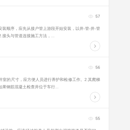
57
安装顺序，应先从接户管上游段开始安装，以井-管-井-管
接头与管道连接施工方法，...
56
井室的尺寸，应方便人员进行养护和检修工作。2.其爬梯
果钢筋混凝土检查井位于车行...
55