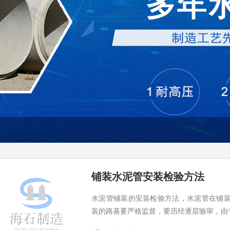
铺装水泥管安装检验方法
水泥管铺装的安装检验方法，水泥管在铺
装的路基要严格监督，要历经逐层验审，由于