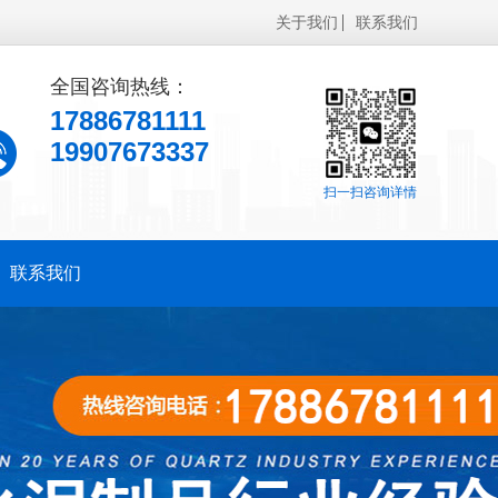
关于我们
联系我们
全国咨询热线：
17886781111
19907673337
扫一扫咨询详情
联系我们