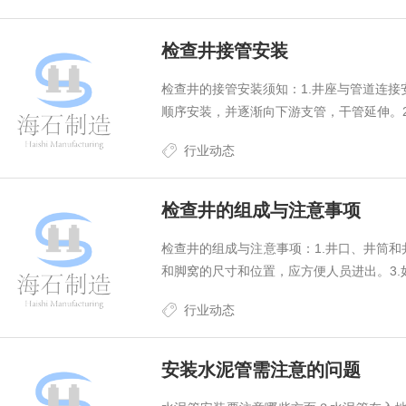
检查井接管安装
检查井的接管安装须知：1.井座与管道连接
顺序安装，并逐渐向下游支管，干管延伸。2.
行业动态
检查井的组成与注意事项
检查井的组成与注意事项：1.井口、井筒和
和脚窝的尺寸和位置，应方便人员进出。3.如
行业动态
安装水泥管需注意的问题