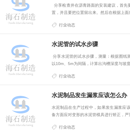
分享检查井在沥青路面的安装建议，首先
置，并且要把位置留出来。然后在根据上面所
行业动态
水泥管的试水步骤
分享水泥管的试水步骤，测量：根据图纸
以10m、5m为间隔，计算出沟槽深度与坡度
行业动态
水泥制品发生漏浆应该怎么办
水泥制品在生产过程中，如果发生漏浆应
备方面应对变形的水泥管模具进行矫正，严重
行业动态